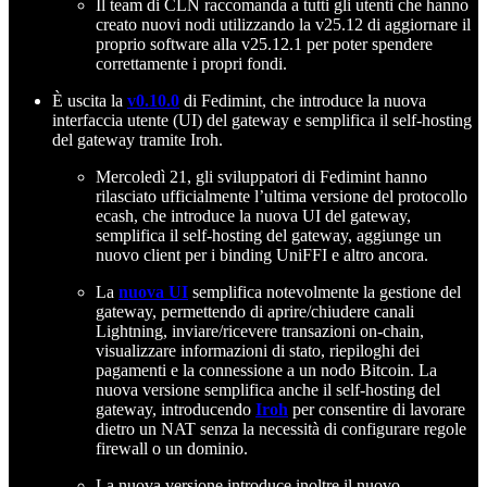
Il team di CLN raccomanda a tutti gli utenti che hanno
creato nuovi nodi utilizzando la v25.12 di aggiornare il
proprio software alla v25.12.1 per poter spendere
correttamente i propri fondi.
È uscita la
v0.10.0
di Fedimint, che introduce la nuova
interfaccia utente (UI) del gateway e semplifica il self-hosting
del gateway tramite Iroh.
Mercoledì 21, gli sviluppatori di Fedimint hanno
rilasciato ufficialmente l’ultima versione del protocollo
ecash, che introduce la nuova UI del gateway,
semplifica il self-hosting del gateway, aggiunge un
nuovo client per i binding UniFFI e altro ancora.
La
nuova UI
semplifica notevolmente la gestione del
gateway, permettendo di aprire/chiudere canali
Lightning, inviare/ricevere transazioni on-chain,
visualizzare informazioni di stato, riepiloghi dei
pagamenti e la connessione a un nodo Bitcoin. La
nuova versione semplifica anche il self-hosting del
gateway, introducendo
Iroh
per consentire di lavorare
dietro un NAT senza la necessità di configurare regole
firewall o un dominio.
La nuova versione introduce inoltre il nuovo