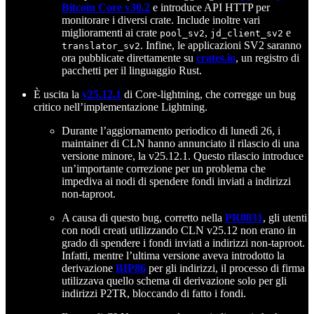
Bitcoin Core v30.2
e introduce API HTTP per
monitorare i diversi crate. Include inoltre vari
miglioramenti ai crate
,
e
pool_sv2
jd_client_sv2
. Infine, le applicazioni SV2 saranno
translator_sv2
ora pubblicate direttamente su
crates.io
, un registro di
pacchetti per il linguaggio Rust.
È uscita la
v25.12.1
di Core-lightning, che corregge un bug
critico nell’implementazione Lightning.
Durante l’aggiornamento periodico di lunedì 26, i
maintainer di CLN hanno annunciato il rilascio di una
versione minore, la v25.12.1. Questo rilascio introduce
un’importante correzione per un problema che
impediva ai nodi di spendere fondi inviati a indirizzi
non-taproot.
A causa di questo bug, corretto nella
PR8831
, gli utenti
con nodi creati utilizzando CLN v25.12 non erano in
grado di spendere i fondi inviati a indirizzi non-taproot.
Infatti, mentre l’ultima versione aveva introdotto la
derivazione
BIP86
per gli indirizzi, il processo di firma
utilizzava quello schema di derivazione solo per gli
indirizzi P2TR, bloccando di fatto i fondi.