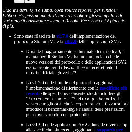
Ciao Insiders. Qui è Tuma, open-source reporter per l’Insider
Edition. Ho passato più di 10 ore ad ascoltare gli sviluppatori di
vari progetti open-source legati a Bitcoin. Ecco cosa mi è piaciuto
di più:
Sono state rilasciate la
v1.7.0
dell’implementazione del
protocollo Stratum V2 e la
v0.2.0
delle applicazioni SV2.
Durante l’aggiornamento settimanale di martedì 20, i
maintainer di Stratum V2 hanno annunciato che le
nuove versioni del protocollo e delle applicazioni SV2
erano pronte per il rilascio. Il team ha effettuato il
rilascio ufficiale giovedì 22.
La v1.7.0 delle librerie del protocollo aggiorna
l’implementazione di riferimento con le
modifiche più
recenti
alle specifiche, consentendo di includere gli
**
**nei
. La
Extended Channels
Group Channels
versione migliora anche la copertura per il fuzz testing e
introduce il benchmarking e l’analisi delle prestazioni
per i diversi moduli del protocollo.
La v0.2.0 delle applicazioni SV2 allinea le diverse app
alle specifiche più recenti, aggiunge il
supporto per